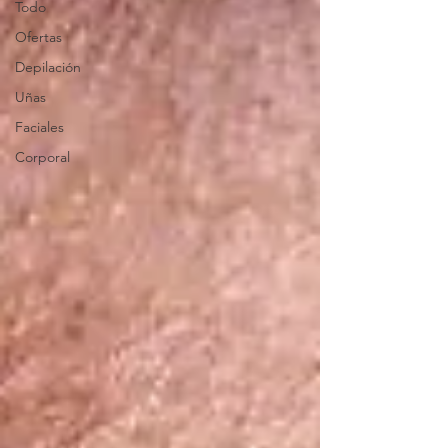
Todo
Ofertas
Depilación
Uñas
Faciales
Corporal