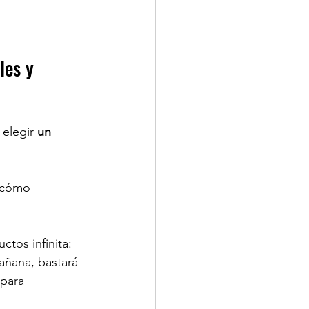
les y 
 elegir
 un 
 cómo 
ctos infinita:
añana, bastará 
 para 