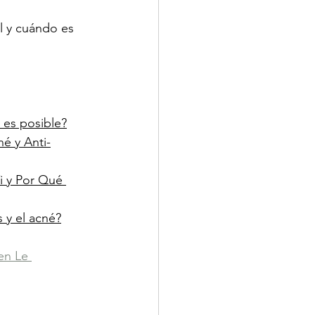
l y cuándo es 
 es posible?
é y Anti-
i y Por Qué 
 y el acné?
en Le 