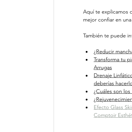
Aquí te explicamos q
mejor confiar en una
También te puede int
¿Reducir mancha
Transforma tu p
Arrugas
Drenaje Linfátic
deberías hacerl
¿Cuáles son los 
¿Rejuvenecimient
Efecto Glass Sk
Comptoir Esthé