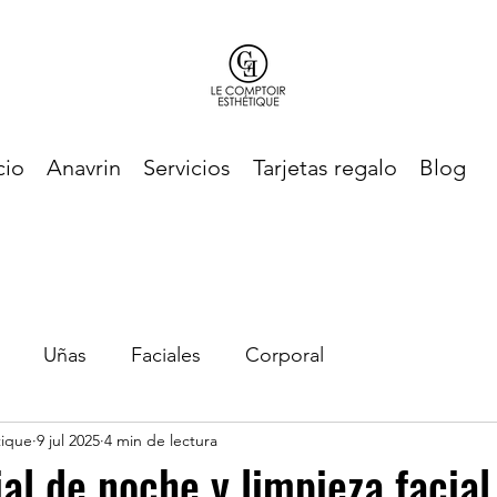
cio
Anavrin
Servicios
Tarjetas regalo
Blog
Uñas
Faciales
Corporal
tique
9 jul 2025
4 min de lectura
ial de noche y limpieza facial