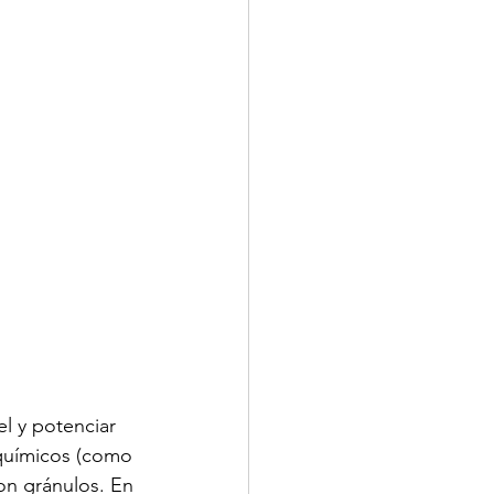
el y potenciar 
 químicos (como 
on gránulos. En 