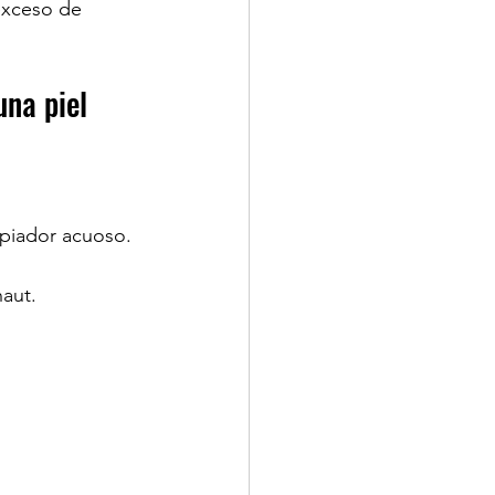
exceso de 
na piel 
mpiador acuoso. 
haut.