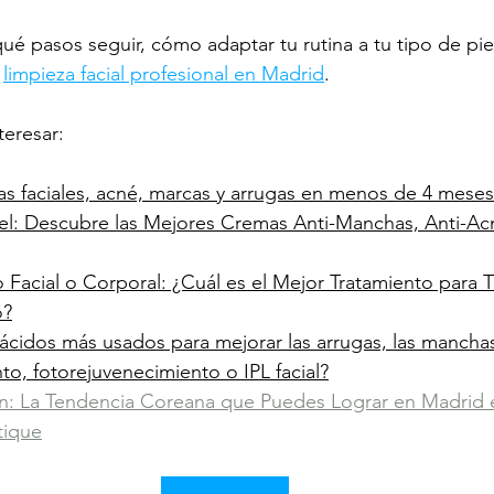
ué pasos seguir, cómo adaptar tu rutina a tu tipo de pie
 
limpieza facial profesional en Madrid
.
eresar:
s faciales, acné, marcas y arrugas en menos de 4 meses
iel: Descubre las Mejores Cremas Anti-Manchas, Anti-Acn
o Facial o Corporal: ¿Cuál es el Mejor Tratamiento para T
o?
ácidos más usados para mejorar las arrugas, las manchas
o, fotorejuvenecimiento o IPL facial?
in: La Tendencia Coreana que Puedes Lograr en Madrid 
tique