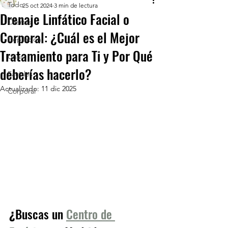
Todo
25 oct 2024
3 min de lectura
Drenaje Linfático Facial o
Ofertas
Corporal: ¿Cuál es el Mejor
Depilación
Tratamiento para Ti y Por Qué
Uñas
deberías hacerlo?
Faciales
Actualizado:
11 dic 2025
Corporal
¿
Buscas un 
Centro de 