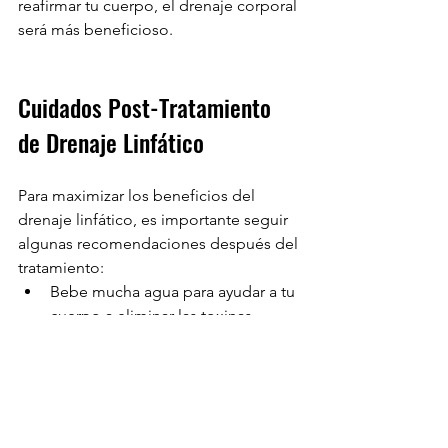
reafirmar tu cuerpo, el drenaje corporal 
será más beneficioso.
Cuidados Post-Tratamiento 
de Drenaje Linfático
Para maximizar los beneficios del 
drenaje linfático, es importante seguir 
algunas recomendaciones después del 
tratamiento:
Bebe mucha agua para ayudar a tu 
cuerpo a eliminar las toxinas.
Evita el consumo de alimentos 
salados y el alcohol durante las 
primeras 24 horas.
Relájate y evita actividades físicas 
intensas justo después de la 