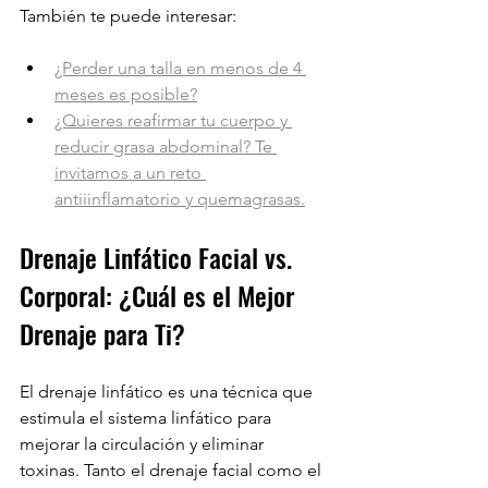
También te puede interesar:
¿Perder una talla en menos de 4 
meses es posible?
¿Quieres reafirmar tu cuerpo y 
reducir grasa abdominal? Te 
invitamos a un reto 
antiiinflamatorio y quemagrasas.
Drenaje Linfático Facial vs. 
Corporal: ¿Cuál es el Mejor 
Drenaje para Ti?
El drenaje linfático es una técnica que 
estimula el sistema linfático para 
mejorar la circulación y eliminar 
toxinas. Tanto el drenaje facial como el 