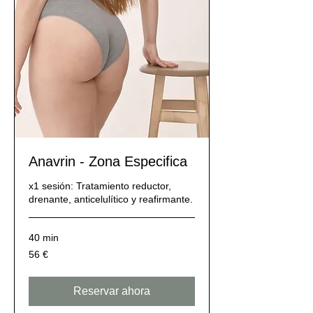
Anavrin - Zona Especifica
x1 sesión: Tratamiento reductor,
drenante, anticelulítico y reafirmante.
40 min
56
56 €
euros
Reservar ahora