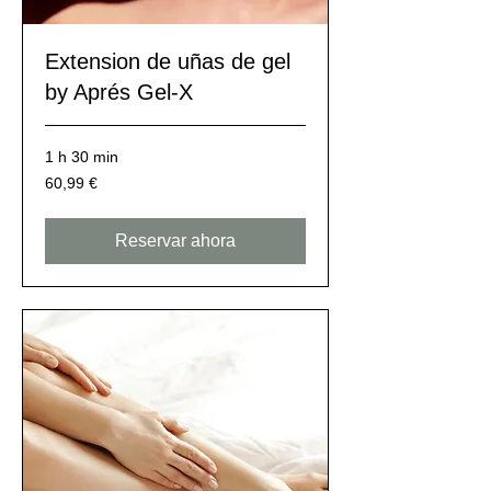
Extension de uñas de gel
by Aprés Gel-X
1 h 30 min
60,99
60,99 €
euros
Reservar ahora