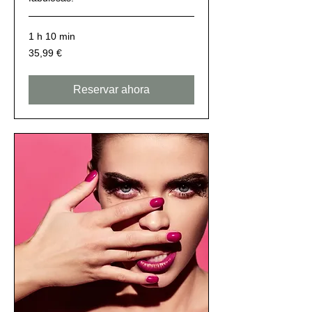
1 h 10 min
35,99
35,99 €
euros
Reservar ahora