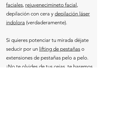
faciales
,
rejuvenecimineto facial
,
depilación con cera y
depilación láser
indolora
(verdaderamente).
Si quieres potenciar tu mirada déjate
seducir por un
lifting de pestañas
o
extensiones de pestañas pelo a pelo.
¡No te olvides de tus cejas, te haremos
un diseño de cejas con pinza o hilo al
estilo persa que te encantará!
Estamos abiertos