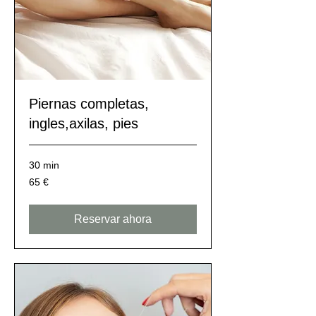
Piernas completas,
ingles,axilas, pies
30 min
65
65 €
euros
Reservar ahora