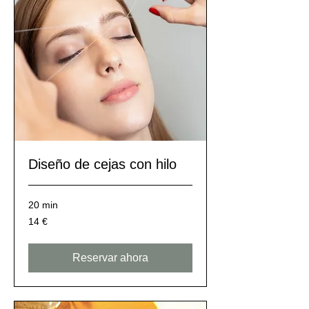
Diseño de cejas con hilo
20 min
14
14 €
euros
Reservar ahora