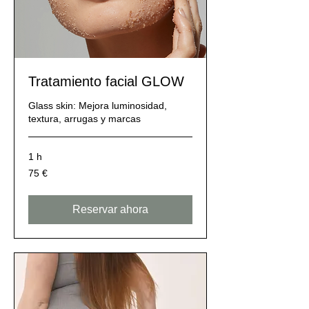
Tratamiento facial GLOW
Glass skin: Mejora luminosidad,
textura, arrugas y marcas
1 h
75
75 €
euros
Reservar ahora