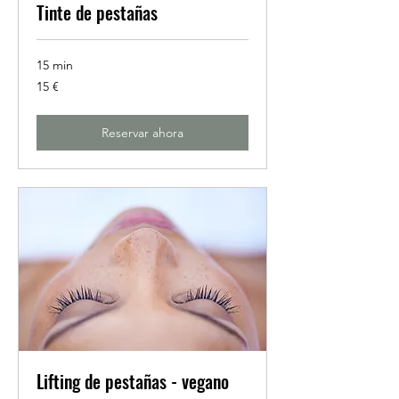
Tinte de pestañas
15 min
15
15 €
euros
Reservar ahora
Lifting de pestañas - vegano