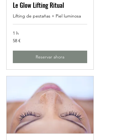
Le Glow Lifting Ritual
Lifting de pestañas + Piel luminosa
1 h
58
58 €
euros
Reservar ahora