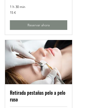
1 h 30 min
15
15 €
euros
Reservar ahora
Retirada pestañas pelo a pelo
ruso