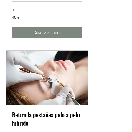
1 h
48
48 €
euros
Reservar ahora
Retirada pestañas pelo a pelo
hibrido