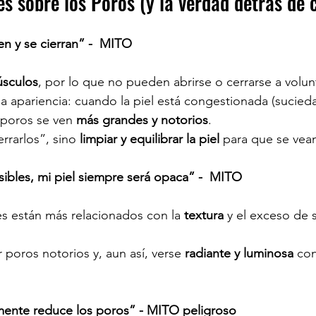
s sobre los Poros (y la verdad detrás de 
en y se cierran” -  MITO
sculos
, por lo que no pueden abrirse o cerrarse a volun
la apariencia: cuando la piel está congestionada (sucied
 poros se ven 
más grandes y notorios
.
rrarlos”, sino 
limpiar y equilibrar la piel
 para que se vea
isibles, mi piel siempre será opaca” -  MITO
es están más relacionados con la 
textura
 y el exceso de 
 poros notorios y, aun así, verse 
radiante y luminosa
 con
amente reduce los poros” - MITO peligroso