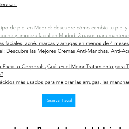
eresar:
tipo de piel en Madrid: descubre cómo cambia tu piel y
 noche y limpieza facial en Madrid: 3 pasos para mantene
s faciales, acné, marcas y arrugas en menos de 4 meses
iel: Descubre las Mejores Cremas Anti-Manchas, Anti-Acn
o Facial o Corporal: ¿Cuál es el Mejor Tratamiento para T
o?
ácidos más usados para mejorar las arrugas, las manchas
Reservar Facial