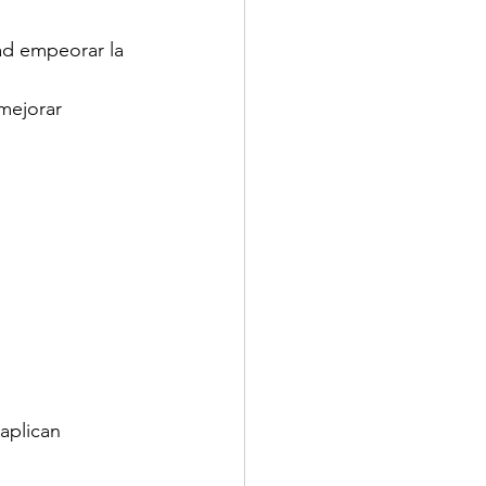
dad empeorar la 
mejorar 
 aplican 