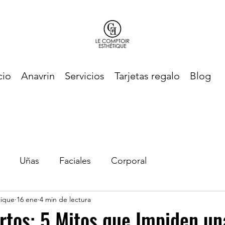
cio
Anavrin
Servicios
Tarjetas regalo
Blog
Uñas
Faciales
Corporal
tique
16 ene
4 min de lectura
rtos: 5 Mitos que Impiden un