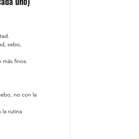
cada uno)
tad.
ad, sebo, 
n más finos.
sebo, no con la 
 la rutina 