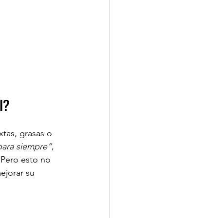
l?
tas, grasas o 
para siempre”
, 
 Pero esto no 
ejorar su 