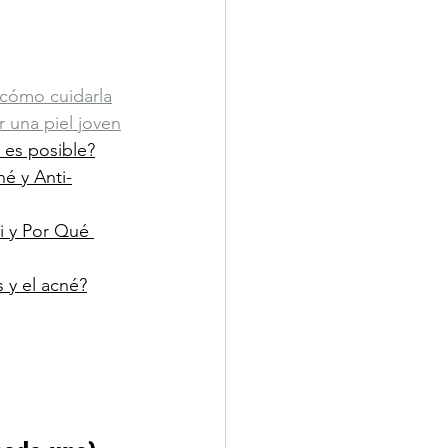
 cómo cuidarla
r una piel joven
 es posible?
é y Anti-
i y Por Qué 
 y el acné?