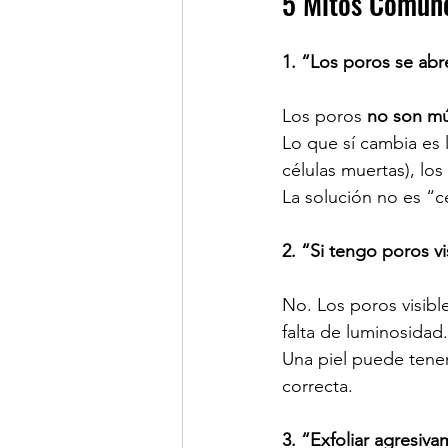
5 Mitos Comune
1. “Los poros se abr
Los poros 
no son mú
Lo que sí cambia es 
células muertas), los
La solución no es “ce
2. “Si tengo poros v
No. Los poros visibl
falta de luminosidad.
Una piel puede tener
correcta.
3. “Exfoliar agresiv