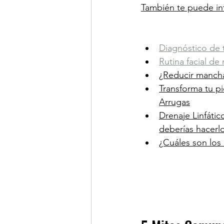
También te puede int
Diagnóstico de 
Rutina facial de
¿Reducir mancha
Transforma tu p
Arrugas
Drenaje Linfátic
deberías hacerl
¿Cuáles son los 