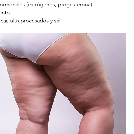
hormonales (estrógenos, progesterona)
ento
úcar, ultraprocesados y sal