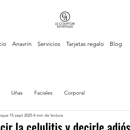
cio
Anavrin
Servicios
Tarjetas regalo
Blog
Uñas
Faciales
Corporal
tique
15 sept 2025
4 min de lectura
ir la celulitis y decirle adió