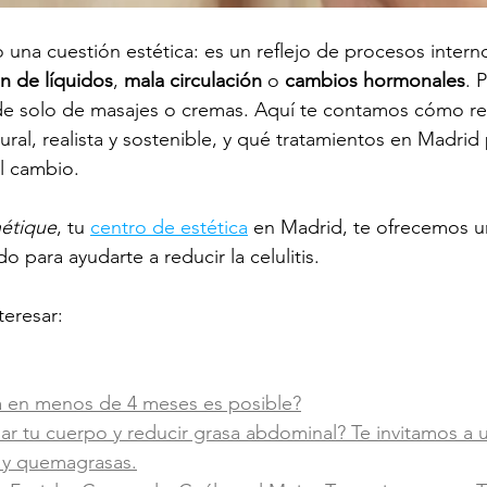
lo una cuestión estética: es un reflejo de procesos inter
n de líquidos
, 
mala circulación
 o 
cambios hormonales
. 
de solo de masajes o cremas. Aquí te contamos cómo red
tural, realista y sostenible, y qué tratamientos en Madri
el cambio.
étique
, 
tu 
centro de estética
en Madrid,
 te ofrecemos u
o para ayudarte a reducir la celulitis.
eresar:
la en menos de 4 meses es posible?
ar tu cuerpo y reducir grasa abdominal? Te invitamos a u
o y quemagrasas.