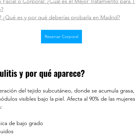
o Facial o Corporal: ¿Cuál es el Mejor Tratamiento para T
o?
 ¿Qué es y por qué deberías probarla en Madrid?
Reservar Corporal
ulitis y por qué aparece?
lteración del tejido subcutáneo, donde se acumula grasa, 
dulos visibles bajo la piel. Afecta al 90% de las mujeres
:
nica de bajo grado
quidos