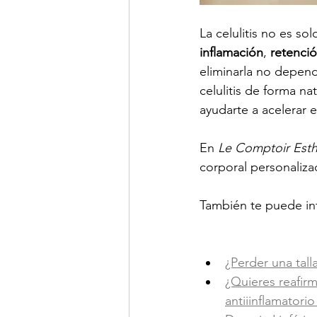
La celulitis no es so
inflamación
, 
retenció
eliminarla no depen
celulitis de forma na
ayudarte a acelerar 
En 
Le Comptoir Esth
corporal personalizad
También te puede int
¿Perder una tal
¿Quieres reafirm
antiiinflamatori