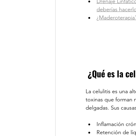
Drenaje Linfátic
deberías hacerl
¿Maderoterapia?
¿Qué es la cel
La celulitis es una a
toxinas que forman nó
delgadas. Sus causas
Inflamación cró
Retención de lí