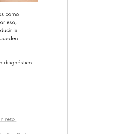
nos como 
Por eso, 
ucir la 
d pueden 
n diagnóstico 
n reto 