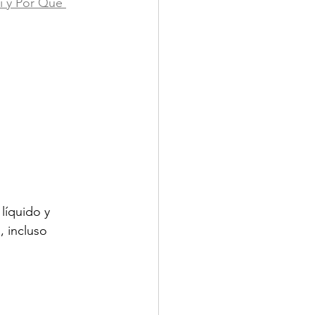
i y Por Qué 
líquido y 
, incluso 