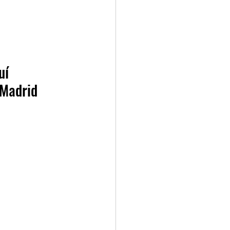
uí 
Madrid 