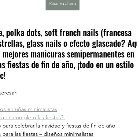
Reserva ahora
, polka dots, soft french nails (francesa 
strellas, glass nails o efecto glaseado? Aq
s mejores manicuras semipermanentes en 
s fiestas de fin de año, ¡todo en un estilo 
c!
eresar:
ños en uñas minimalistas
a un cumple o las fiestas? 
 para celebrar la navidad y fiestas de fin de año 
 para las fiestas – diseños minimalistas