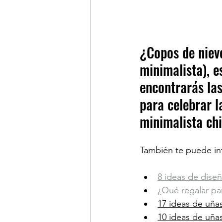
¿Copos de nieve
minimalista), e
encontrarás la
para celebrar la
minimalista chi
También te puede int
8 ideas de dise
¿Qué regalar par
17 ideas de uñas
10 ideas de uñas