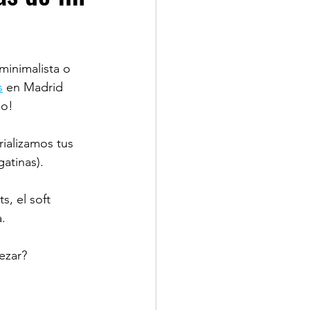
minimalista o 
s
en Madrid 
ño!
ializamos tus 
gatinas).
, el soft 
. 
ezar?