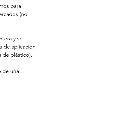
mos para 
ercados (no 
tera y se 
a de aplicación 
de plástico). 
e de una 