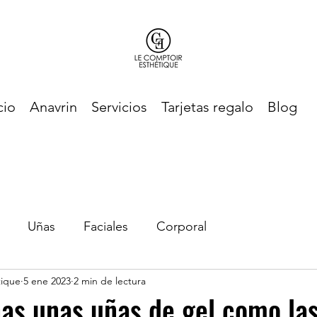
cio
Anavrin
Servicios
Tarjetas regalo
Blog
Uñas
Faciales
Corporal
tique
5 ene 2023
2 min de lectura
as unas uñas de gel como la