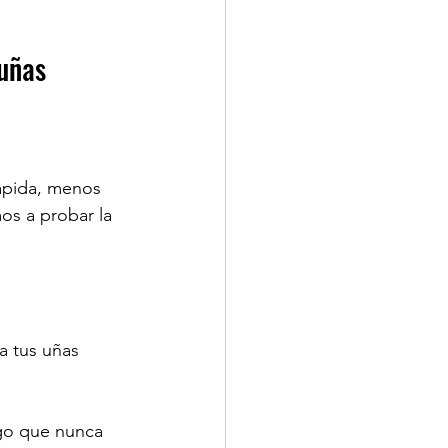
 uñas 
rápida, menos 
os a probar la 
a tus uñas 
lgo que nunca 