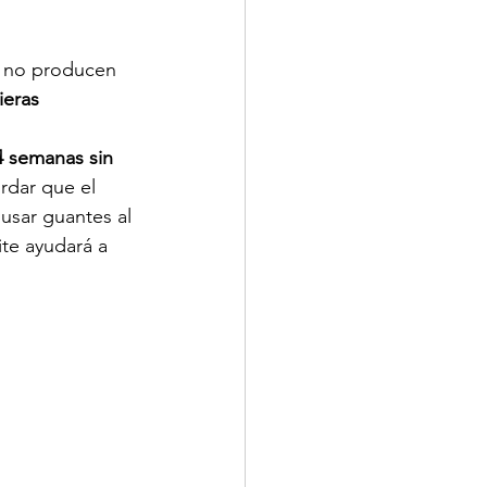
e no producen 
eras 
 4 semanas sin 
ordar que el 
usar guantes al 
te ayudará a 