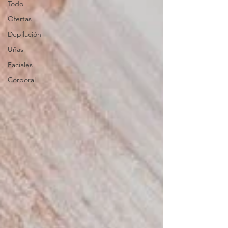
Todo
Ofertas
Depilación
Uñas
Faciales
Corporal