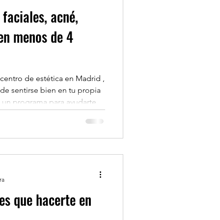
faciales, acné,
en menos de 4
centro de estética en Madrid ,
e sentirse bien en tu propia
o un programa para ayudarte a
estar y belleza. SOLO 10
MIENTO ANTI MANCHAS,
 Y DESPIGMENTANTE ​
ET: ANÁLIS Y VALORACIÓN
US ADICIONAL : RESULTADOS
TROS CONSEJOS O UNA
ra
 También t
nes que hacerte en