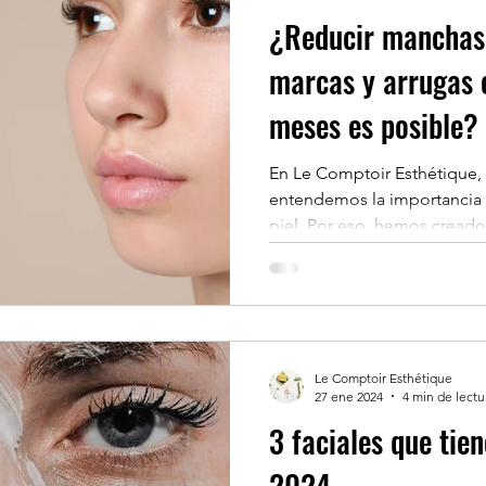
¿Reducir manchas 
marcas y arrugas 
meses es posible?
En Le Comptoir Esthétique, 
entendemos la importancia d
piel. Por eso, hemos cread
lograr tus objetivos de bien
PLAZAS CADA MES TRATA
ANTI ACNÉ, ANTI ARRUGAS
BONUS ANAVRIN SKIN RES
DE TU PIEL - GRATIS ​BON
Le Comptoir Esthétique
VISIBLES SI SIGUES NUES
27 ene 2024
4 min de lectu
SESIÓN ADICIONAL GRATIS.
3 faciales que tie
2024