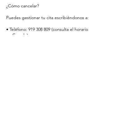
¿Cómo cancelar?
Puedes gestionar tu cita escribiéndonos a:
• Teléfono: 919 308 809 (consulta el horario
en Google)
• Email: lecomptoiresthetique@gmail.com
• Instagram: @lecomptoirem
________________________________________
Tu compromiso nos permite ofrecerte una
atención excepcional y personalizada.
Gracias por respetar nuestro tiempo y
confiar en Le Comptoir Esthétique.
Datos de contacto
Le Comptoir Esthétique, Calle del Barco, 42,
28004 Madrid, Spain