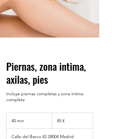
Piernas, zona intima,
axilas, pies
Incluye piernas completas y zona intima
completa
85
euros
40 min
4
85 €
0
Calle del Barco 42 28004 Madrid
m