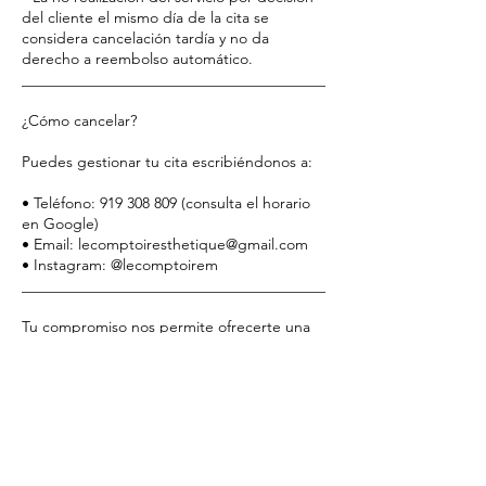
del cliente el mismo día de la cita se
considera cancelación tardía y no da
derecho a reembolso automático.
________________________________________
¿Cómo cancelar?
Puedes gestionar tu cita escribiéndonos a:
• Teléfono: 919 308 809 (consulta el horario
en Google)
• Email: lecomptoiresthetique@gmail.com
• Instagram: @lecomptoirem
________________________________________
Tu compromiso nos permite ofrecerte una
atención excepcional y personalizada.
Gracias por respetar nuestro tiempo y
confiar en Le Comptoir Esthétique.