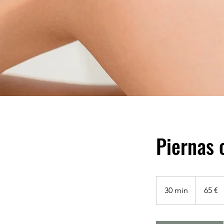
Piernas 
65
euros
30 min
3
65 €
0