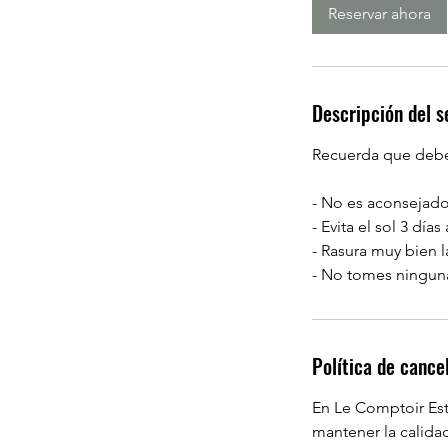
m
Reservar ahora
i
n
Descripción del s
Recuerda que debes
- No es aconsejado 
- Evita el sol 3 día
- Rasura muy bien la
Política de cance
En Le Comptoir Est
mantener la calidad