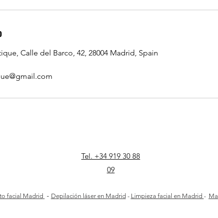
o
ique, Calle del Barco, 42, 28004 Madrid, Spain
ique@gmail.com
Tel. +34 919 30 88
09
-
o facial Madrid
D
epilación láser en Madrid
-
Limpieza facial en Madrid
-
Mas