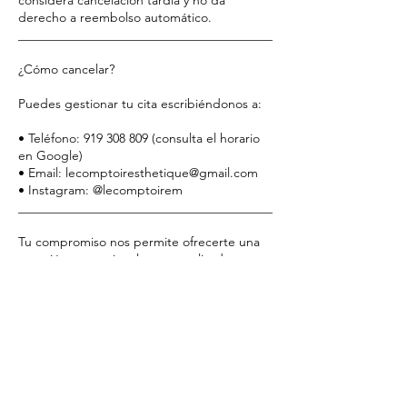
considera cancelación tardía y no da
derecho a reembolso automático.
________________________________________
¿Cómo cancelar?
Puedes gestionar tu cita escribiéndonos a:
• Teléfono: 919 308 809 (consulta el horario
en Google)
• Email: lecomptoiresthetique@gmail.com
• Instagram: @lecomptoirem
________________________________________
Tu compromiso nos permite ofrecerte una
atención excepcional y personalizada.
Gracias por respetar nuestro tiempo y
confiar en Le Comptoir Esthétique.
Datos de contacto