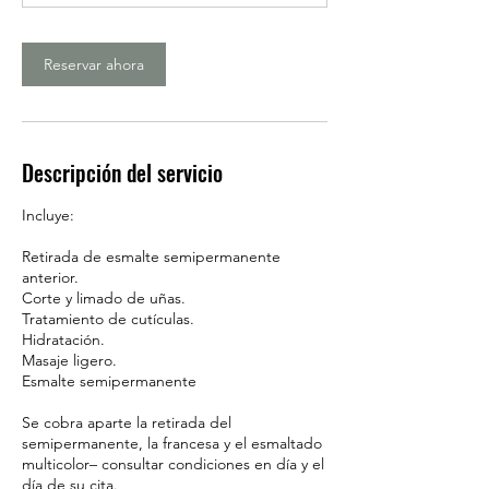
m
i
Reservar ahora
n
Descripción del servicio
Incluye:
Retirada de esmalte semipermanente
anterior.
Corte y limado de uñas.
Tratamiento de cutículas.
Hidratación.
Masaje ligero.
Esmalte semipermanente
Se cobra aparte la retirada del
semipermanente, la francesa y el esmaltado
multicolor– consultar condiciones en día y el
día de su cita.