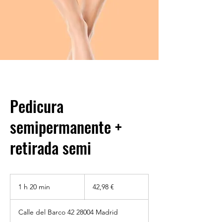
Pedicura
semipermanente +
retirada semi
42,98
euros
1 h 20 min
1
42,98 €
2
Calle del Barco 42 28004 Madrid
0