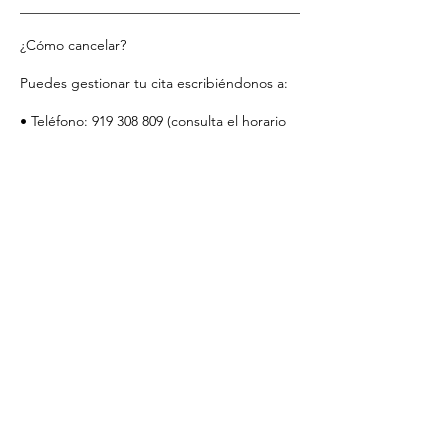
________________________________________
¿Cómo cancelar?
Puedes gestionar tu cita escribiéndonos a:
• Teléfono: 919 308 809 (consulta el horario
en Google)
• Email: lecomptoiresthetique@gmail.com
• Instagram: @lecomptoirem
________________________________________
Tu compromiso nos permite ofrecerte una
atención excepcional y personalizada.
Gracias por respetar nuestro tiempo y
confiar en Le Comptoir Esthétique.
Datos de contacto
Le Comptoir Esthétique, Calle del Barco, 42,