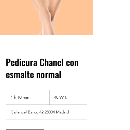
Pedicura Chanel con
esmalte normal
40,99
euros
1 h 10 min
1
40,99 €
1
Calle del Barco 42 28004 Madrid
0
m