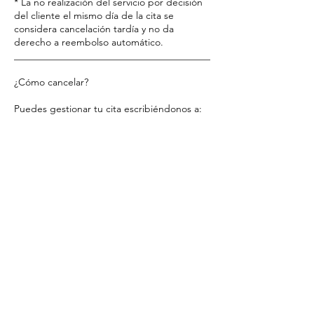
* La no realización del servicio por decisión
del cliente el mismo día de la cita se
considera cancelación tardía y no da
derecho a reembolso automático.
________________________________________
¿Cómo cancelar?
Puedes gestionar tu cita escribiéndonos a:
• Teléfono: 919 308 809 (consulta el horario
en Google)
• Email: lecomptoiresthetique@gmail.com
• Instagram: @lecomptoirem
________________________________________
Tu compromiso nos permite ofrecerte una
atención excepcional y personalizada.
Gracias por respetar nuestro tiempo y
confiar en Le Comptoir Esthétique.