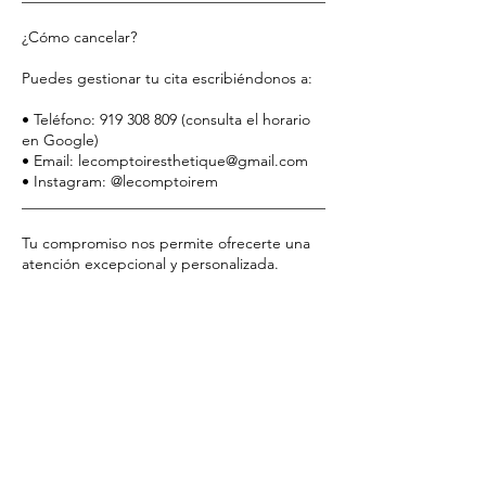
¿Cómo cancelar?
Puedes gestionar tu cita escribiéndonos a:
• Teléfono: 919 308 809 (consulta el horario
en Google)
• Email: lecomptoiresthetique@gmail.com
• Instagram: @lecomptoirem
________________________________________
Tu compromiso nos permite ofrecerte una
atención excepcional y personalizada.
Gracias por respetar nuestro tiempo y
confiar en Le Comptoir Esthétique.
Datos de contacto
Le Comptoir Esthétique, Calle del Barco, 42,
28004 Madrid, Spain