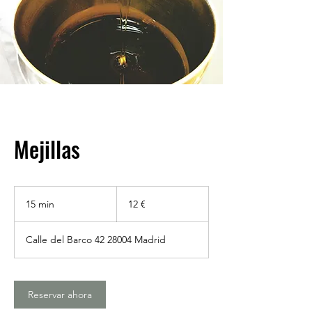
Mejillas
12
euros
15 min
1
12 €
5
Calle del Barco 42 28004 Madrid
m
i
n
Reservar ahora