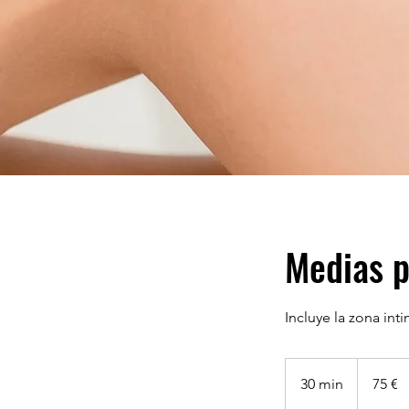
Medias p
Incluye la zona in
75
euros
30 min
3
75 €
0