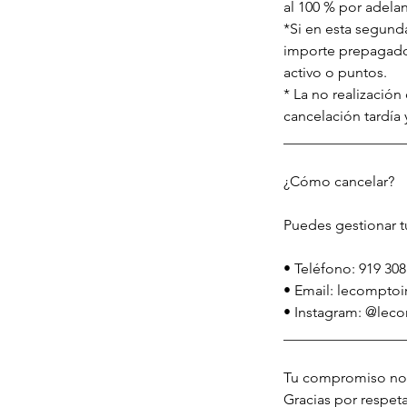
al 100 % por adela
*Si en esta segund
importe prepagado
activo o puntos.
* La no realización
cancelación tardía
_________________
¿Cómo cancelar?
Puedes gestionar t
• Teléfono: 919 308
• Email: lecompto
• Instagram: @lec
_________________
Tu compromiso nos 
Gracias por respet