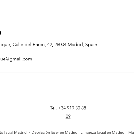
o
ique, Calle del Barco, 42, 28004 Madrid, Spain
ique@gmail.com
Tel. +34 919 30 88
09
-
o facial Madrid
D
epilación láser en Madrid
-
Limpieza facial en Madrid
-
Mas