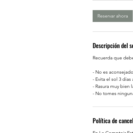
m
Reservar ahora
i
n
Descripción del s
Recuerda que debes
- No es aconsejado 
- Evita el sol 3 día
- Rasura muy bien la
Política de cance
En Le Comptoir Est