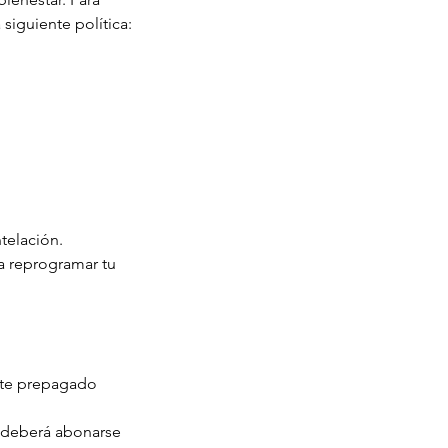
siguiente política:
telación.
a reprogramar tu
rte prepagado
a deberá abonarse