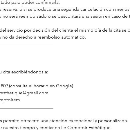
ntado para poder confirmarla.
a reserva, o si se produce una segunda cancelación con menos 
 no será reembolsado o se descontará una sesión en caso de 
 del servicio por decisión del cliente el mismo día de la cita se
 y no da derecho a reembolso automático.
_______________________
u cita escribiéndonos a:
 809 (consulta el horario en Google)
iresthetique@gmail.com
omptoirem
_______________________
permite ofrecerte una atención excepcional y personalizada.
ar nuestro tiempo y confiar en Le Comptoir Esthétique.