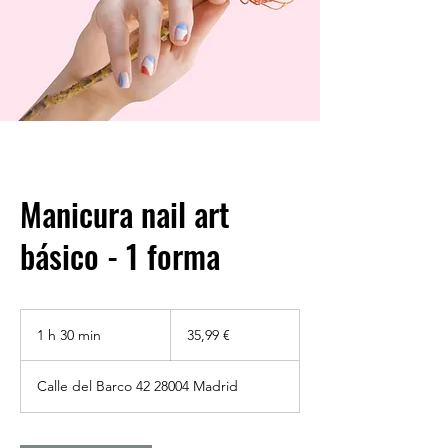
Manicura nail art
básico - 1 forma
35,99
euros
1 h 30 min
1
35,99 €
3
Calle del Barco 42 28004 Madrid
0
m