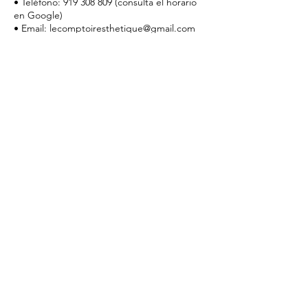
• Teléfono: 919 308 809 (consulta el horario
en Google)
• Email: lecomptoiresthetique@gmail.com
• Instagram: @lecomptoirem
________________________________________
Tu compromiso nos permite ofrecerte una
atención excepcional y personalizada.
Gracias por respetar nuestro tiempo y
confiar en Le Comptoir Esthétique.
Datos de contacto
Le Comptoir Esthétique, Calle del Barco, 42,
28004 Madrid, Spain
919 30 88 09
lecomptoiresthetique@gmail.com