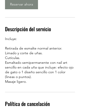
i
Reservar ahora
n
Descripción del servicio
Incluye:
Retirada de esmalte normal anterior.
Limado y corte de uñas.
Cutículas.
Esmaltado semipermanente con nail art
sencillo en cada uña que incluye: efecto ojo
de gato o 1 diseño sencillo con 1 color
(lineas o puntos).
Masaje ligero.
Política de cancelación