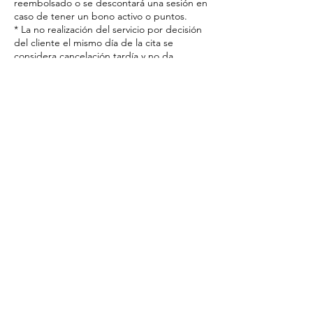
reembolsado o se descontará una sesión en
caso de tener un bono activo o puntos.
* La no realización del servicio por decisión
del cliente el mismo día de la cita se
considera cancelación tardía y no da
derecho a reembolso automático.
________________________________________
¿Cómo cancelar?
Puedes gestionar tu cita escribiéndonos a:
• Teléfono: 919 308 809 (consulta el horario
en Google)
• Email: lecomptoiresthetique@gmail.com
• Instagram: @lecomptoirem
________________________________________
Tu compromiso nos permite ofrecerte una
atención excepcional y personalizada.
Gracias por respetar nuestro tiempo y
confiar en Le Comptoir Esthétique.