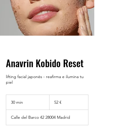
Anavrin Kobido Reset
lifting facial japonés - reafirma e ilumina tu
piel
52
euros
30 min
3
52 €
0
Calle del Barco 42 28004 Madrid
m
i
n