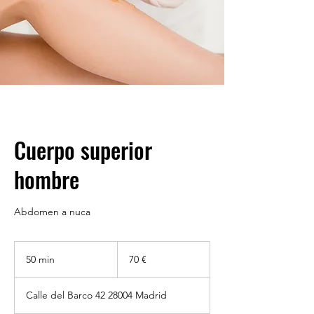
Cuerpo superior
hombre
Abdomen a nuca
70
euros
50 min
5
70 €
0
Calle del Barco 42 28004 Madrid
m
i