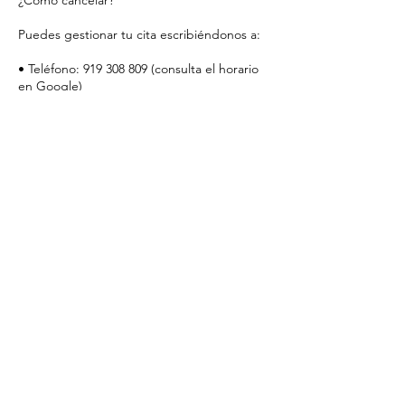
¿Cómo cancelar?
Puedes gestionar tu cita escribiéndonos a:
• Teléfono: 919 308 809 (consulta el horario
en Google)
• Email: lecomptoiresthetique@gmail.com
• Instagram: @lecomptoirem
________________________________________
Tu compromiso nos permite ofrecerte una
atención excepcional y personalizada.
Gracias por respetar nuestro tiempo y
confiar en Le Comptoir Esthétique.
Datos de contacto
Le Comptoir Esthétique, Calle del Barco, 42,
28004 Madrid, Spain
919 30 88 09