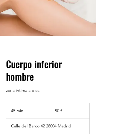
Cuerpo inferior
hombre
zona intima a pies
90
euros
45 min
4
90 €
5
Calle del Barco 42 28004 Madrid
m
i