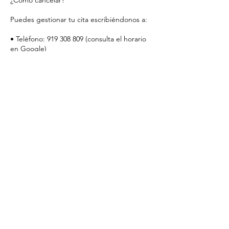
¿Cómo cancelar?
Puedes gestionar tu cita escribiéndonos a:
• Teléfono: 919 308 809 (consulta el horario
en Google)
• Email: lecomptoiresthetique@gmail.com
• Instagram: @lecomptoirem
________________________________________
Tu compromiso nos permite ofrecerte una
atención excepcional y personalizada.
Gracias por respetar nuestro tiempo y
confiar en Le Comptoir Esthétique.
Datos de contacto
Le Comptoir Esthétique, Calle del Barco, 42,
28004 Madrid, Spain
919 30 88 09