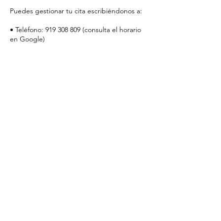
Puedes gestionar tu cita escribiéndonos a:
• Teléfono: 919 308 809 (consulta el horario
en Google)
• Email: lecomptoiresthetique@gmail.com
• Instagram: @lecomptoirem
________________________________________
Tu compromiso nos permite ofrecerte una
atención excepcional y personalizada.
Gracias por respetar nuestro tiempo y
confiar en Le Comptoir Esthétique.
Datos de contacto
Le Comptoir Esthétique, Calle del Barco, 42,
28004 Madrid, Spain
919 30 88 09
lecomptoiresthetique@gmail.com