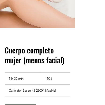
Cuerpo completo
mujer (menos facial)
110
euros
1 h 30 min
1
110 €
3
Calle del Barco 42 28004 Madrid
0
m